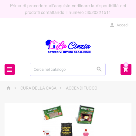
Prima di procedere all’acquisto verificare la disponibilità dei
prodotti contattando il numero :3520221511

Accedi
0






CURA DELLA CASA
ACCENDIFUOCO