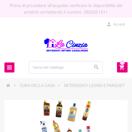
Prima di procedere all’acquisto verificare la disponibilità dei
prodotti contattando il numero :3520221511

Accedi
0






CURA DELLA CASA
DETERGENTI LEGNO E PARQUET